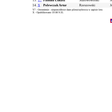
13.
Y7
Pantuła Łukasz
Stalowowolski
J
14.
X
Polewczak Artur
Rzeszowski
J
Y7 - Ostrzeżenie - nieprawidłowe dane pilota/szybowca w zapisie lotu
X - Opublikowano 19.08 9:35.