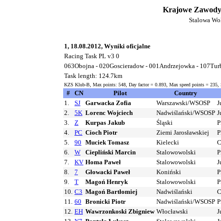
Krajowe Zawody 
Stalowa Wol
1, 18.08.2012, Wyniki oficjalne
Racing Task PL v3 0
063Obojna - 020Goscieradow - 001Andrzejowka - 107Tur
Task length: 124.7km
KZS Klub-B, Max points: 548, Day factor = 0.893, Max speed points = 235,
#
CN
Pilot
Country
1.
SJ
Garwacka Zofia
Warszawski/WSOSP
J
2.
5K
Lorenc Wojciech
Nadwiślański/WSOSP
J
3.
Z
Kurpas Jakub
Śląski
P
4.
PC
Cioch Piotr
Ziemi Jarosławskiej
P
5.
90
Muciek Tomasz
Kielecki
C
6.
W
Ciepliński Marcin
Stalowowolski
P
7.
KV
Homa Paweł
Stalowowolski
J
8.
7
Głowacki Paweł
Koniński
P
9.
T
Magoń Henryk
Stalowowolski
P
10.
C3
Magoń Bartłomiej
Nadwiślański
C
11.
60
Bronicki Piotr
Nadwiślański/WSOSP
P
12.
EH
Wawrzonkoski Zbigniew
Włocławski
J