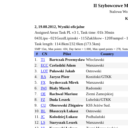
II Szybowcowe Mi
Stalowa Wol
K
2, 19.08.2012, Wyniki oficjalne
Assigned Areas Task PL v3 1, Task time: 01h 30min
043Lipa - 021GozdLipinski - 115Zaklikow - 120Frampol - 
Task length: 114.8km/232.6km (173.5km)
SMP 15m, Max points: 434, Day factor = 1.000, Max speed points = 278, Suma
#
CN
Pilot
Country
1.
T1
Bartczak Przemysław
Włocławski
2.
ECC
Czeladzki Adam
Warszawski
3.
LOT
Puławski Jakub
Ostrowski
4.
RA
Jarysz Piotr
Koniński/GTKK
5.
FX
Izydorczak Mirek
Warszawski
6.
IWI
Biały Marek
Radomski
7.
OE
Rachwal Mariusz
Ziemi Zamojskiej
8.
FZ
Duda Leszek
Lubelski/GTKK
9.
CU
Oborowski Zbigniew
KSS Jeżów Sud.
10.
BL
Błaszczyk Łukasz
Ostrowski
11.
JC
Kołodziej Łukasz
Podhalański
12.
LS
Staryszak Leszek
Warszawski