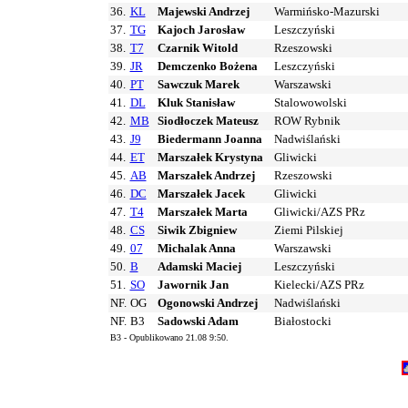
36.
KL
Majewski Andrzej
Warmińsko-Mazurski
37.
TG
Kajoch Jarosław
Leszczyński
38.
T7
Czarnik Witold
Rzeszowski
39.
JR
Demczenko Bożena
Leszczyński
40.
PT
Sawczuk Marek
Warszawski
41.
DL
Kluk Stanisław
Stalowowolski
42.
MB
Siodłoczek Mateusz
ROW Rybnik
43.
J9
Biedermann Joanna
Nadwiślański
44.
ET
Marszałek Krystyna
Gliwicki
45.
AB
Marszałek Andrzej
Rzeszowski
46.
DC
Marszałek Jacek
Gliwicki
47.
T4
Marszałek Marta
Gliwicki/AZS PRz
48.
CS
Siwik Zbigniew
Ziemi Pilskiej
49.
07
Michalak Anna
Warszawski
50.
B
Adamski Maciej
Leszczyński
51.
SO
Jawornik Jan
Kielecki/AZS PRz
NF.
OG
Ogonowski Andrzej
Nadwiślański
NF.
B3
Sadowski Adam
Białostocki
B3 - Opublikowano 21.08 9:50.