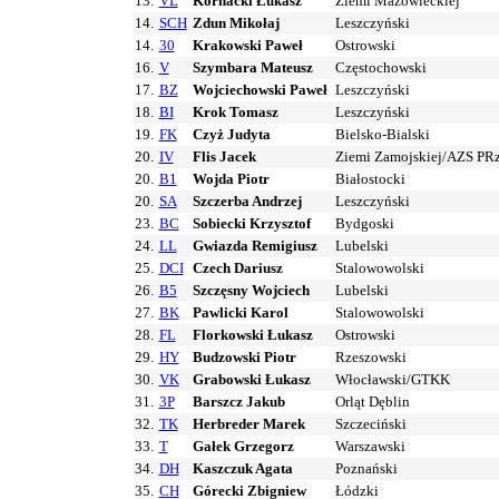
13.
VL
Kornacki Łukasz
Ziemi Mazowieckiej
14.
SCH
Zdun Mikołaj
Leszczyński
14.
30
Krakowski Paweł
Ostrowski
16.
V
Szymbara Mateusz
Częstochowski
17.
BZ
Wojciechowski Paweł
Leszczyński
18.
BI
Krok Tomasz
Leszczyński
19.
FK
Czyż Judyta
Bielsko-Bialski
20.
IV
Flis Jacek
Ziemi Zamojskiej/AZS PR
20.
B1
Wojda Piotr
Białostocki
20.
SA
Szczerba Andrzej
Leszczyński
23.
BC
Sobiecki Krzysztof
Bydgoski
24.
LL
Gwiazda Remigiusz
Lubelski
25.
DCI
Czech Dariusz
Stalowowolski
26.
B5
Szczęsny Wojciech
Lubelski
27.
BK
Pawlicki Karol
Stalowowolski
28.
FL
Florkowski Łukasz
Ostrowski
29.
HY
Budzowski Piotr
Rzeszowski
30.
VK
Grabowski Łukasz
Włocławski/GTKK
31.
3P
Barszcz Jakub
Orląt Dęblin
32.
TK
Herbreder Marek
Szczeciński
33.
T
Gałek Grzegorz
Warszawski
34.
DH
Kaszczuk Agata
Poznański
35.
CH
Górecki Zbigniew
Łódzki