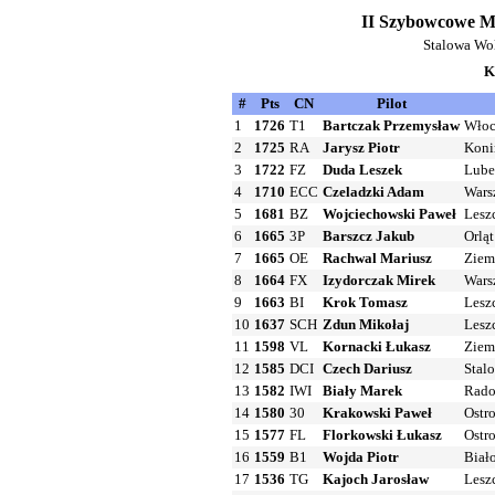
II Szybowcowe Mi
Stalowa Wol
K
#
Pts
CN
Pilot
1
1726
T1
Bartczak Przemysław
Włoc
2
1725
RA
Jarysz Piotr
Koni
3
1722
FZ
Duda Leszek
Lube
4
1710
ECC
Czeladzki Adam
Wars
5
1681
BZ
Wojciechowski Paweł
Lesz
6
1665
3P
Barszcz Jakub
Orląt
7
1665
OE
Rachwal Mariusz
Ziem
8
1664
FX
Izydorczak Mirek
Wars
9
1663
BI
Krok Tomasz
Lesz
10
1637
SCH
Zdun Mikołaj
Lesz
11
1598
VL
Kornacki Łukasz
Ziem
12
1585
DCI
Czech Dariusz
Stal
13
1582
IWI
Biały Marek
Rado
14
1580
30
Krakowski Paweł
Ostr
15
1577
FL
Florkowski Łukasz
Ostr
16
1559
B1
Wojda Piotr
Biał
17
1536
TG
Kajoch Jarosław
Lesz