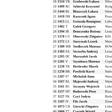
18
1524
VK
Grabowski Łukasz
Włoc
19
1499
BC
Sobiecki Krzysztof
Bydg
20
1444
BL
Błaszczyk Łukasz
Ostr
21
1419
DH
Kaszczuk Agata
Pozn
22
1415
LL
Gwiazda Remigiusz
Lube
23
1402
T
Gałek Grzegorz
Wars
24
1394
JR
Demczenko Bożena
Lesz
25
1378
CU
Oborowski Zbigniew
KSS 
26
1372
LS
Staryszak Leszek
Wars
27
1309
MB
Siodłoczek Mateusz
ROW
28
1303
SA
Szczerba Andrzej
Lesz
29
1295
DC
Marszałek Jacek
Gliw
30
1281
V
Szymbara Mateusz
Częs
31
1259
TK
Herbreder Marek
Szcz
32
1250
BK
Pawlicki Karol
Stal
33
1207
07
Michalak Anna
Wars
34
1167
KL
Majewski Andrzej
Warm
35
1161
B5
Szczęsny Wojciech
Lube
36
1157
HY
Budzowski Piotr
Rzes
37
1127
FK
Czyż Judyta
Biel
38
1107
IV
Flis Jacek
Ziem
39
1073
CH
Górecki Zbigniew
Łódz
40
1060
T7
Czarnik Witold
Rzes