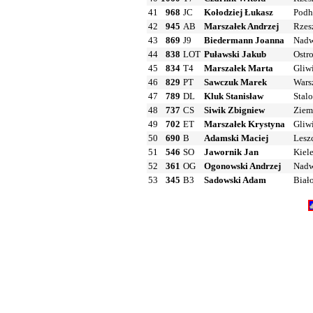
41
968
JC
Kołodziej Łukasz
Podh
42
945
AB
Marszałek Andrzej
Rzes
43
869
J9
Biedermann Joanna
Nadw
44
838
LOT
Puławski Jakub
Ostr
45
834
T4
Marszałek Marta
Gliw
46
829
PT
Sawczuk Marek
Wars
47
789
DL
Kluk Stanisław
Stal
48
737
CS
Siwik Zbigniew
Ziemi
49
702
ET
Marszałek Krystyna
Gliw
50
690
B
Adamski Maciej
Lesz
51
546
SO
Jawornik Jan
Kiel
52
361
OG
Ogonowski Andrzej
Nadw
53
345
B3
Sadowski Adam
Biał